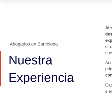
Al
de
exp
Abogados en Barcelona
di
nue
Nuestra
Ac
pr
Experiencia
con
Ca
si