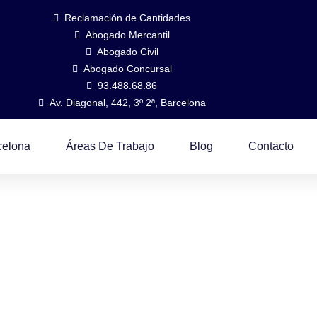
Reclamación de Cantidades
Abogado Mercantil
Abogado Civil
Abogado Concursal
93.488.68.86
Av. Diagonal, 442, 3º 2ª, Barcelona
celona
Áreas De Trabajo
Blog
Contacto
Alelve Abogados,
e 25 Años En Bar