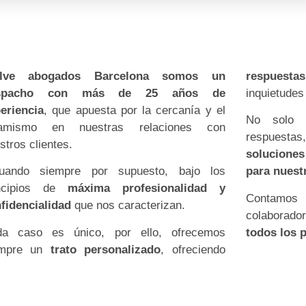
elve abogados Barcelona somos un
respuestas
spacho con más de 25 años de
inquietudes
eriencia
, que apuesta por la cercanía y el
No solo 
namismo en nuestras relaciones con
respuest
stros clientes.
solucione
tuando siempre por supuesto, bajo los
para nuestr
incipios de
máxima profesionalidad y
Contamo
fidencialidad
que nos caracterizan.
colaborado
da caso es único, por ello, ofrecemos
todos los p
empre un
trato personalizado
, ofreciendo