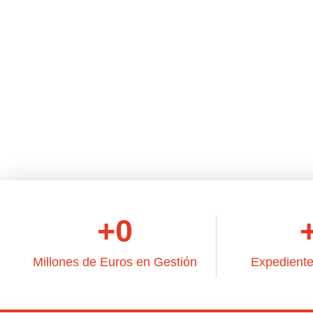
Cada caso es único, por ello, ofrecemos siempre un tra
plazo menor posible a tus inq
+
0
Millones de Euros en Gestión
Expediente