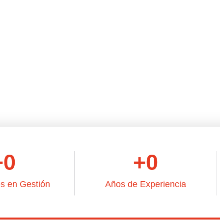
Colaborando Contig
to personalizado, ofreciendo respuestas en el
uietudes y problemas.
+
0
+
0
s en Gestión
Años de Experiencia