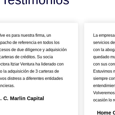
lve es para nuestra firma, un
La empresa 
pacho de referencia en todos los
servicios d
cesos de due diligence y adquisición
con la abog
carteras de créditos. Su socia
quedado muy
ectora Itziar Ventura ha liderado con
con sus con
to la adquisición de 3 carteras de
Estuvimos 
ivos distress a diferentes entidades
siempre con
ancieras.
entendimien
Volveremos a
. C. Marlin Capital
ocasión lo r
Home C