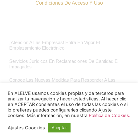
Condiciones De Acceso Y Uso
Últimas Noticias Blog Jurídico
¡Atención A Las Empresas! Entra En Vigor El
Emplazamiento Electrónico
Servicios Jurídicos En Reclamaciones De Cantidad E
Impagados
Conoce Las Nuevas Medidas Para Responder A Las
Consecuencias Económicas De La Guerra En Ucrania
En ALELVE usamos cookies propias y de terceros para
analizar tu navegación y hacer estadísticas. Al hacer clic
Finaliza La Moratoria Concursal
en ACEPTAR consientes el uso de todas las cookies o si
lo prefieres puedes configurarles clicando Ajuste
cookies. Más información, en nuestra
Política de Cookies.
Ajustes Coockies
Aceptar
Ⓒ 2024 - Alelve Abogados Barcelona - Design by Graficoyweb