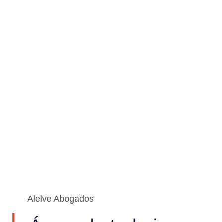
Actuamos En Todos Los
Partidos Judiciales De
España
Especialistas en derecho mercantil, civil, concursal y
reclamación de cantidades
Alelve Abogados