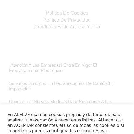
Política De Cookies
Política De Privacidad
Condiciones De Acceso Y Uso
Últimas Noticias Blog Jurídico
¡Atención A Las Empresas! Entra En Vigor El
Emplazamiento Electrónico
Servicios Jurídicos En Reclamaciones De Cantidad E
Impagados
Conoce Las Nuevas Medidas Para Responder A Las
Consecuencias Económicas De La Guerra En Ucrania
En ALELVE usamos cookies propias y de terceros para
Finaliza La Moratoria Concursal
analizar tu navegación y hacer estadísticas. Al hacer clic
en ACEPTAR consientes el uso de todas las cookies o si
lo prefieres puedes configurarles clicando Ajuste